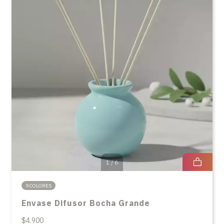
1
/
6
9 COLORES
Envase Difusor Bocha Grande
$4.900