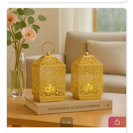
1
/
6