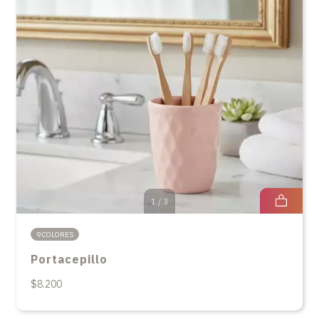
1
/
3
9 COLORES
Portacepillo
$8.200