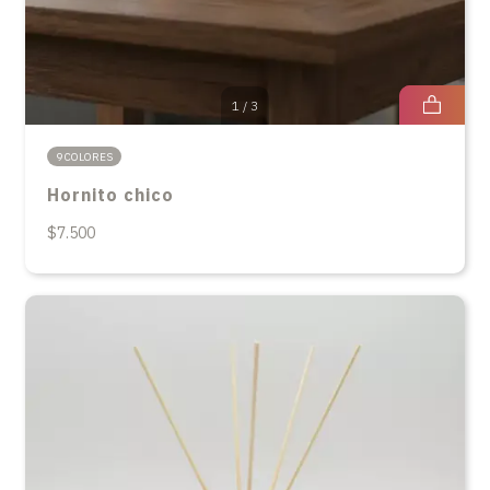
1
/
3
9 COLORES
Hornito chico
$7.500