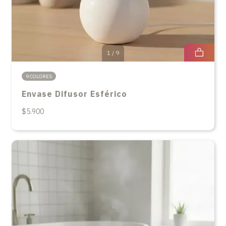
1
/
9
9 COLORES
Envase Difusor Esférico
$5.900