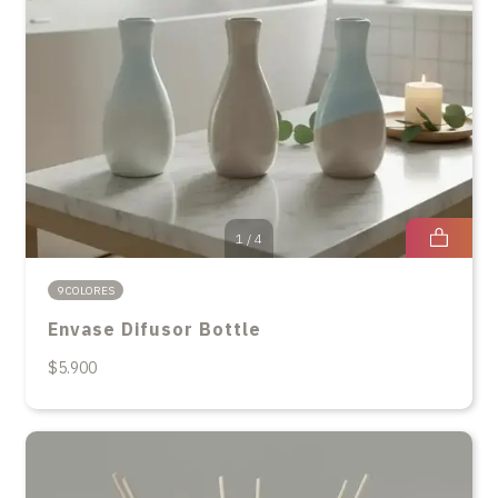
1
/
4
9 COLORES
Envase Difusor Bottle
$5.900