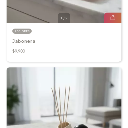
1
/
2
9 COLORES
Jabonera
$9.900