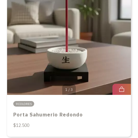
1
/
3
9 COLORES
Porta Sahumerio Redondo
$12.500