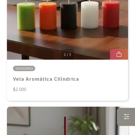
1
/
3
10 COLORES
Vela Aromática Cilíndrica
$2.000