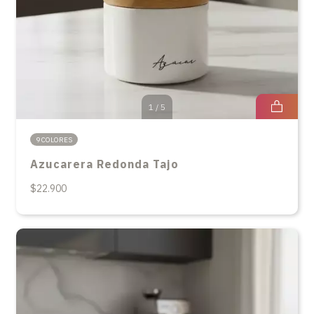
1
/
5
9 COLORES
Azucarera Redonda Tajo
$22.900