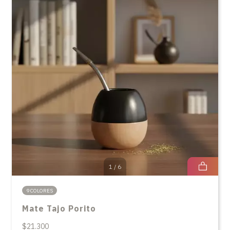
1
/
6
9 COLORES
Mate Tajo Porito
$21.300