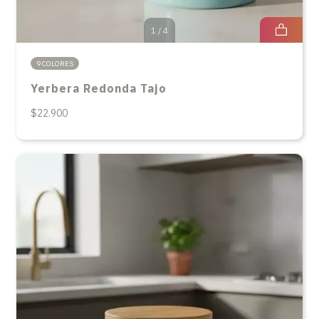
1
/
4
9 COLORES
Yerbera Redonda Tajo
$22.900