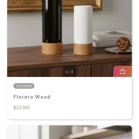
1
/
4
9 COLORES
Florero Wood
$22.500