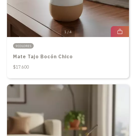
1
/
4
9 COLORES
Mate Tajo Bocón Chico
$17.600