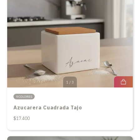
1
/
3
9 COLORES
Azucarera Cuadrada Tajo
$17.400