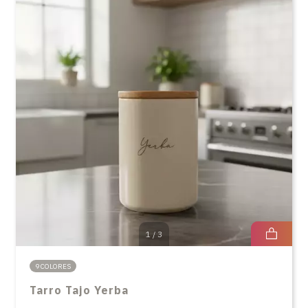
1
/
3
9 COLORES
Tarro Tajo Yerba