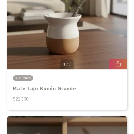
1
/
3
9 COLORES
Mate Tajo Bocón Grande
$21.300