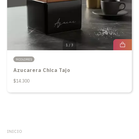
1
/
3
9 COLORES
Azucarera Chica Tajo
$14.300
INICIO