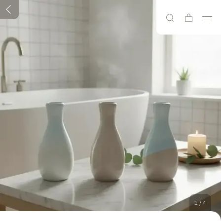
1
/
4