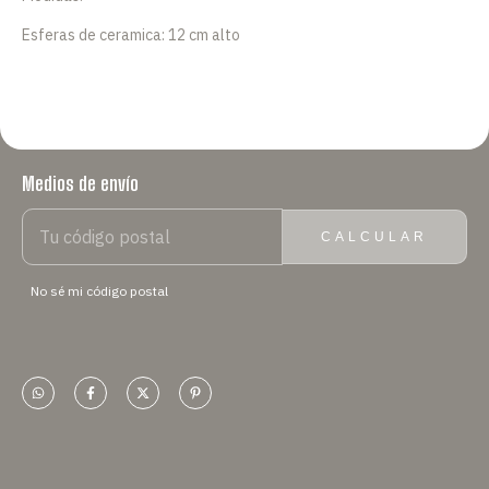
Esferas de ceramica: 12 cm alto
Medios de envío
ENTREGAS PARA EL CP:
CAMBIAR CP
CALCULAR
No sé mi código postal