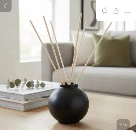
1
/
4