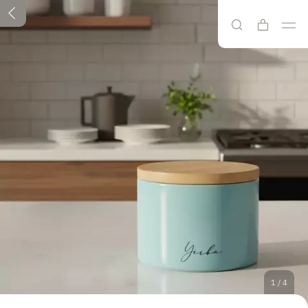
1
/
4