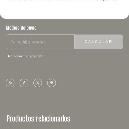
Medios de envío
ENTREGAS PARA EL CP:
CAMBIAR CP
CALCULAR
No sé mi código postal
Productos relacionados