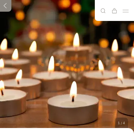
1
/
4