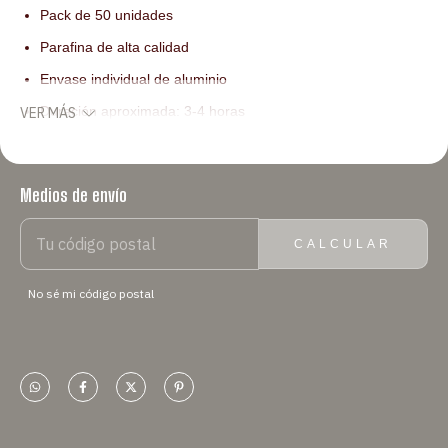
Pack de 50 unidades
Parafina de alta calidad
Envase individual de aluminio
Duración aproximada: 3-4 horas
VER MÁS
Pack de 50 velas de parafina con base de aluminio. Cada vela
cuenta con su propio soporte metálico. Tienen una duración
Medios de envío
ENTREGAS PARA EL CP:
CAMBIAR CP
aproximada de 4 horas de encendido continuo.
CALCULAR
No sé mi código postal