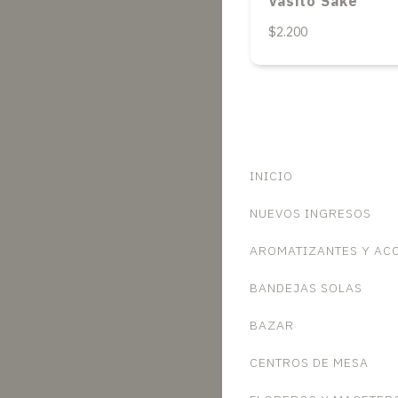
Vasito Sake
$2.200
INICIO
NUEVOS INGRESOS
AROMATIZANTES Y AC
BANDEJAS SOLAS
BAZAR
CENTROS DE MESA