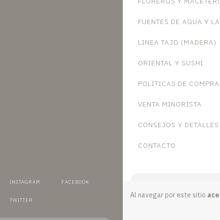
FLOREROS Y MACETER
FUENTES DE AGUA Y L
LINEA TAJO (MADERA)
ORIENTAL Y SUSHI
POLITICAS DE COMPRA
VENTA MINORISTA
CONSEJOS Y DETALLES
CONTACTO
INSTAGRAM
FACEBOOK
Al navegar por este sitio
ace
TWITTER