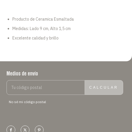
Producto de Ceramica Esmaltada
Medidas: Lado 9 cm, Alto 1,5 cm
Excelente calidad y brillo
Medios de envío
ENTREGAS PARA EL CP:
CAMBIAR CP
CALCULAR
No sé mi código postal