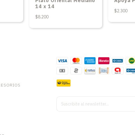
Plato Oriental Mediano
Apoya P
14 x 14
$2.300
$8.200
CESORIOS