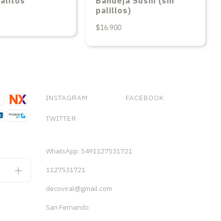
alitos
Bandeja Sushi (sin
palillos)
$16.900
INSTAGRAM
FACEBOOK
TWITTER
WhatsApp: 5491127531721
1127531721
decoviral@gmail.com
San Fernando