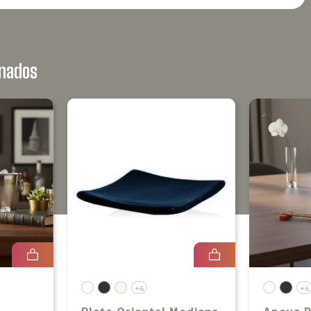
onados
+6
+6