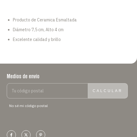
Producto de Ceramica Esmaltada
Diámetro 7,5 cm, Alto 4 cm
Excelente calidad y brillo
Medios de envío
ENTREGAS PARA EL CP:
CAMBIAR CP
CALCULAR
No sé mi código postal