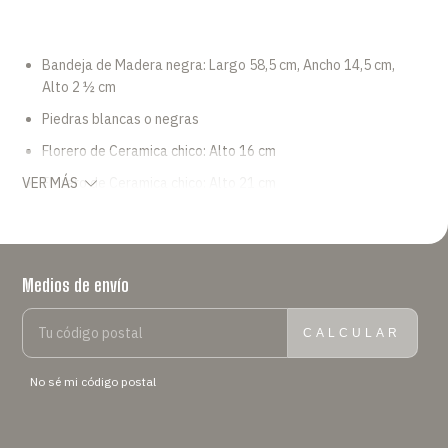
Bandeja de Madera negra: Largo 58,5 cm, Ancho 14,5 cm,
Alto 2 ½ cm
Piedras blancas o negras
Florero de Ceramica chico: Alto 16 cm
Florero de Ceramica chico: Alto 21 cm
VER MÁS
Florero de Ceramica chico: Alto 27 cm
Porta vela cilindrico
Velas Aromaticas: 3.5 cm x 5 cm
Medios de envío
ENTREGAS PARA EL CP:
CAMBIAR CP
CALCULAR
No sé mi código postal