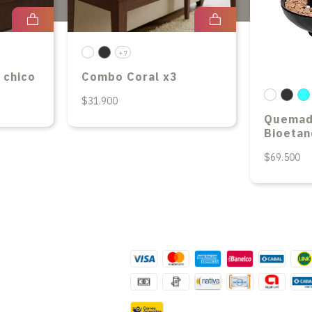
+7
 chico
Combo Coral x3
$31.900
Quemad
Bioetan
$69.500