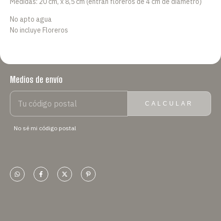
Medidas: 20 cm, x 8,5 cm (entran floreros de 4 cm de diámetro)
No apto agua
No incluye Floreros
Medios de envío
ENTREGAS PARA EL CP:
CAMBIAR CP
CALCULAR
No sé mi código postal