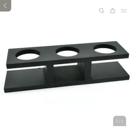
1
/
1